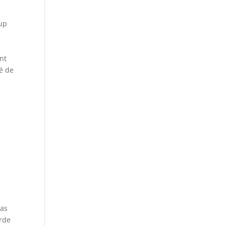
oup
ent
gé de
pas
arde