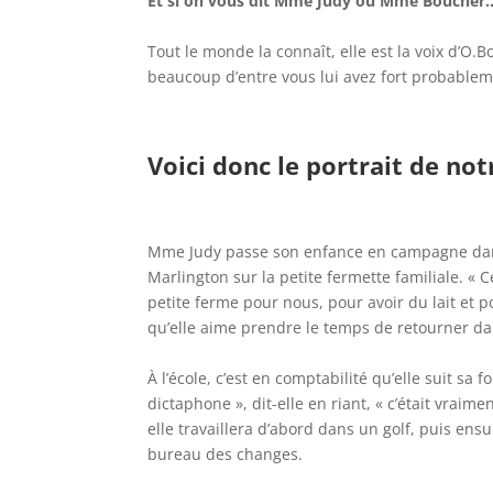
Et si on vous dit Mme Judy ou Mme Boucher
Tout le monde la connaît, elle est la voix d’O.
beaucoup d’entre vous lui avez fort probablem
Voici donc le portrait de n
Mme Judy passe son enfance en campagne dans l
Marlington sur la petite fermette familiale. « 
petite ferme pour nous, pour avoir du lait et 
qu’elle aime prendre le temps de retourner dan
À l’école, c’est en comptabilité qu’elle suit sa
dictaphone », dit-elle en riant, « c’était vrai
elle travaillera d’abord dans un golf, puis ens
bureau des changes.