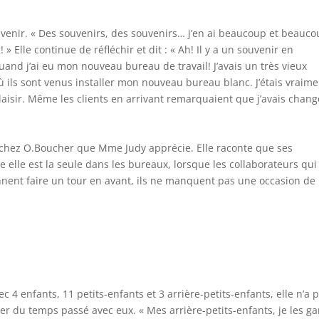
venir. « Des souvenirs, des souvenirs… j’en ai beaucoup et beauc
 » Elle continue de réfléchir et dit : « Ah! Il y a un souvenir en
 quand j’ai eu mon nouveau bureau de travail! J’avais un très vieux
où ils sont venus installer mon nouveau bureau blanc. J’étais vraim
plaisir. Même les clients en arrivant remarquaient que j’avais chan
il chez O.Boucher que Mme Judy apprécie. Elle raconte que ses
elle est la seule dans les bureaux, lorsque les collaborateurs qui
iennent faire un tour en avant, ils ne manquent pas une occasion de
c 4 enfants, 11 petits-enfants et 3 arrière-petits-enfants, elle n’a 
ter du temps passé avec eux. « Mes arrière-petits-enfants, je les g