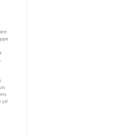
utre
loppe
a
,
s
uis
gens
e ça!