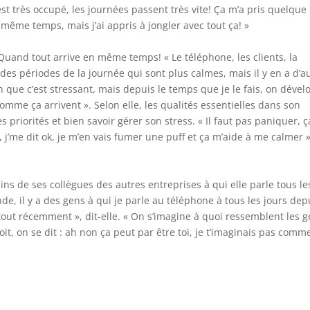
On est très occupé, les journées passent très vite! Ça m’a pris quelque
même temps, mais j’ai appris à jongler avec tout ça! »
 Quand tout arrive en même temps! « Le téléphone, les clients, la
es périodes de la journée qui sont plus calmes, mais il y en a d’a
n que c’est stressant, mais depuis le temps que je le fais, on déve
omme ça arrivent ». Selon elle, les qualités essentielles dans son
 priorités et bien savoir gérer son stress. « Il faut pas paniquer, ç
, j’me dit ok, je m’en vais fumer une puff et ça m’aide à me calmer »
ains de ses collègues des autres entreprises à qui elle parle tous le
onde, il y a des gens à qui je parle au téléphone à tous les jours dep
tout récemment », dit-elle. « On s’imagine à quoi ressemblent les 
it, on se dit : ah non ça peut par être toi, je t’imaginais pas comm