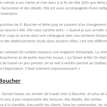
ls nolisés à ses clients et c’est donc à la fin de l’été 2005 que Mme 
la facturation et des dépôts. Elle est aussi accompagnée d’une coll
’inventaire.
acquisition de O. Boucher et Mme Judy se souvient d’un changement
 assure-t-elle. Elle nous raconte alors : « Quand je suis arrivée, 
t d’un coup on arrive dans une compagnie avec une centaine d’autre
s des établissements situés dans d’autres villes, c’est très différen
r comptait (et compte toujours) une vingtaine d’employés. La clien
 boucheries et de petits marchés locaux. « Ça faisait drôle! On était
es de travail un peu partout, on se met à vendre partout au Québec
de l’exportation. C’était vraiment impressionnant! »
 Boucher
. Durant toutes ses années de travail chez O.Boucher, en plus de l
ent peu à peu responsable des factures, des dépôts, des sorties
e à la clientèle, d’accueillir les clients, faire les commandes, les li