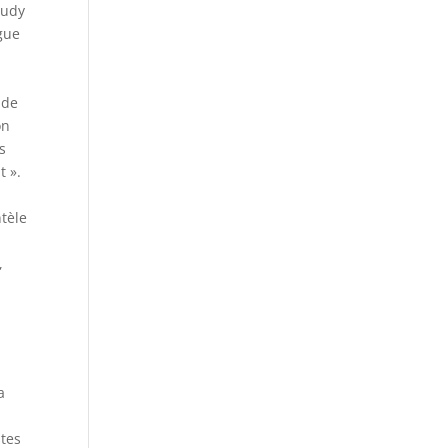
Judy
ègue
 de
on
s
t ».
tèle
,
a
stes