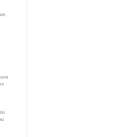
vue,
e une
urs
 où
 au