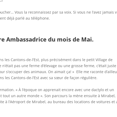
…?
Boucher… Vous la reconnaissez par sa voix. Si vous ne l’avez jamais 
ent déjà parlé au téléphone.
otre Ambassadrice du mois de Mai.
es Cantons-de-l’Est, plus précisément dans le petit Village de
Ce n’était pas une ferme d’élevage ou une grosse ferme, c’était just
pour s’occuper des animaux. On aimait ça! » Elle me raconte d’aille
s les Cantons-de-l’Est avec sa sœur de façon régulière.
 formation. « À l’époque on apprenait encore avec une dactylo et un
ment tout un autre monde ». Son parcours la mène ensuite à Mirabel,
uite à l’Aéroport de Mirabel, au bureau des locations de voitures et